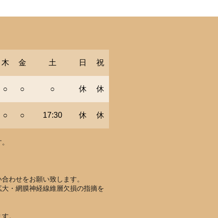
木
金
土
日
祝
○
○
○
休
休
○
○
17:30
休
休
す。
い合わせをお願い致します。
拡大・網膜神経線維層欠損の指摘を
ます。