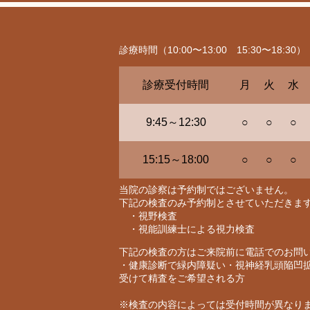
診療時間（10:00〜13:00 15:30〜18:30）
診療受付時間
月
火
水
9:45～12:30
○
○
○
15:15～18:00
○
○
○
当院の診察は予約制ではございません。
下記の検査のみ予約制とさせていただきま
・視野検査
・視能訓練士による視力検査
下記の検査の方はご来院前に電話でのお問
・健康診断で緑内障疑い・視神経乳頭陥凹
受けて精査をご希望される方
※検査の内容によっては受付時間が異なり