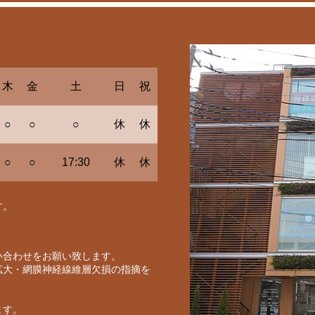
木
金
土
日
祝
○
○
○
休
休
○
○
17:30
休
休
す。
い合わせをお願い致します。
拡大・網膜神経線維層欠損の指摘を
ます。