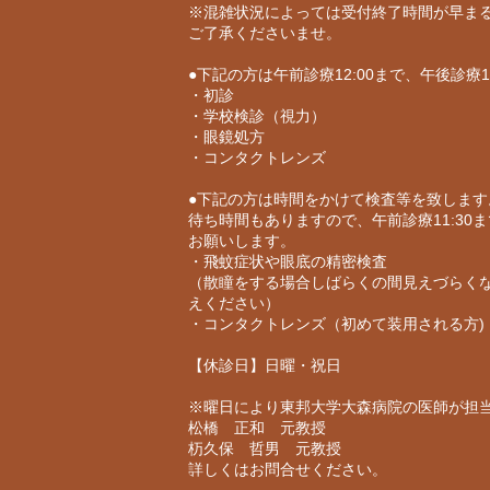
※混雑状況によっては受付終了時間が早ま
ご了承くださいませ。
●下記の方は午前診療12:00まで、午後診療
・初診
・学校検診（視力）
・眼鏡処方
・コンタクトレンズ
●下記の方は時間をかけて検査等を致します
待ち時間もありますので、午前診療11:30ま
お願いします。
・飛蚊症状や眼底の精密検査
（散瞳をする場合しばらくの間見えづらく
えください）
・コンタクトレンズ（初めて装用される方)
【休診日】日曜・祝日
※曜日により東邦大学大森病院の医師が担
松橋 正和 元教授
杤久保 哲男 元教授
詳しくはお問合せください。