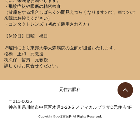
でにご来院をお願いします。
・飛蚊症状や眼底の精密検査
（散瞳をする場合しばらくの間見えづらくなりますので、車でのご
来院はお控えください）
・コンタクトレンズ（初めて装用される方）
【休診日】日曜・祝日
※曜日により東邦大学大森病院の医師が担当いたします。
松橋 正和 元教授
杤久保 哲男 元教授
詳しくはお問合せください。
元住吉眼科
〒211-0025
神奈川県川崎市中原区木月1-28-5 メディカルプラザD元住吉4F
Copyright © 元住吉眼科 All Rights Reserved.