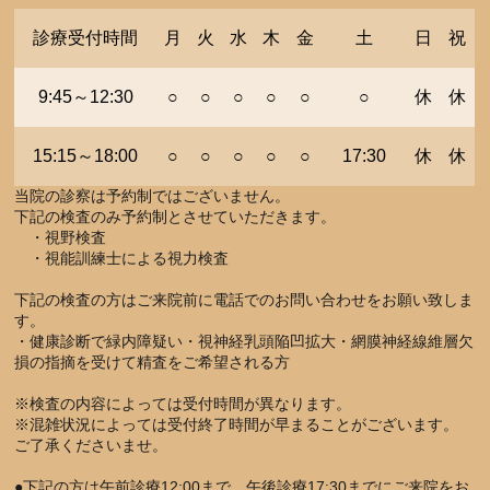
診療受付時間
月
火
水
木
金
土
日
祝
9:45～12:30
○
○
○
○
○
○
休
休
15:15～18:00
○
○
○
○
○
17:30
休
休
当院の診察は予約制ではございません。
下記の検査のみ予約制とさせていただきます。
・視野検査
・視能訓練士による視力検査
下記の検査の方はご来院前に電話でのお問い合わせをお願い致しま
す。
・健康診断で緑内障疑い・視神経乳頭陥凹拡大・網膜神経線維層欠
損の指摘を受けて精査をご希望される方
※検査の内容によっては受付時間が異なります。
※混雑状況によっては受付終了時間が早まることがございます。
ご了承くださいませ。
●下記の方は午前診療12:00まで、午後診療17:30までにご来院をお